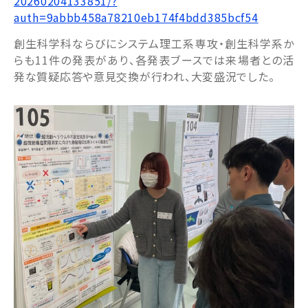
20260204133851/?
auth=9abbb458a78210eb174f4bdd385bcf54
創生科学科ならびにシステム理工系専攻・創生科学系か
らも11件の発表があり、各発表ブースでは来場者との活
発な質疑応答や意見交換が行われ、大変盛況でした。