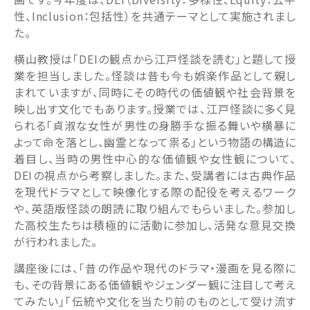
性、Inclusion：包括性）を共通テーマとして実施されまし
た。
横山教授は「DEIの観点から江戸怪談を読む」と題して授
業を担当しました。怪談は昔も今も娯楽作品として親し
まれていますが、同時にその時代の価値観や社会背景を
映し出す文化でもあります。授業では、江戸怪談に多く見
られる「貞淑な女性が男性の身勝手な振る舞いや横暴に
よって命を落とし、幽霊となって祟る」という物語の構造に
着目し、当時の男性中心的な価値観や女性観について、
DEIの視点から考察しました。また、受講者には古典作品
を現代ドラマとして映像化する際の配役を考えるワーク
や、英語版怪談の朗読に取り組んでもらいました。参加し
た高校生たちは積極的に活動に参加し、活発な意見交換
が行われました。
講座後には、「昔の作品や現代のドラマ・漫画を見る際に
も、その背景にある価値観やジェンダー観に注目して考え
てみたい」「伝統や文化を当たり前のものとして受け流す